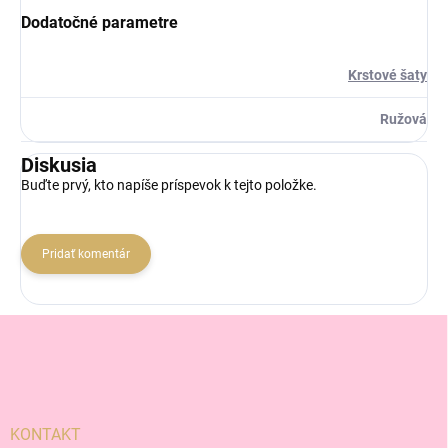
Dodatočné parametre
Krstové šaty
Ružová
Diskusia
Buďte prvý, kto napíše príspevok k tejto položke.
Pridať komentár
Z
á
p
ä
t
i
KONTAKT