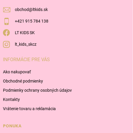
e
obchod
@
ltkids.sk
+421 915 784 138
LT KIDS SK
lt_kids_skcz
INFORMÁCIE PRE VÁS
Ako nakupovať
Obchodné podmienky
Podmienky ochrany osobných údajov
Kontakty
Vrátenie tovaru a reklamácia
PONUKA