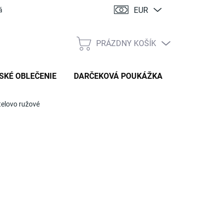
EUR
ácia
PRÁZDNY KOŠÍK
NÁKUPNÝ
KOŠÍK
SKÉ OBLEČENIE
DARČEKOVÁ POUKÁŽKA
telovo ružové
:
HANDMADE STYL
 €
tková
TE VARIANT