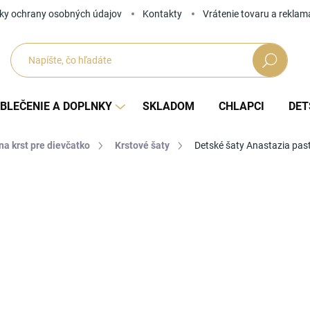
ky ochrany osobných údajov
Kontakty
Vrátenie tovaru a reklam
Hľadať
BLEČENIE A DOPLNKY
SKLADOM
CHLAPCI
DET
na krst pre dievčatko
Krstové šaty
Detské šaty Anastazia pas
Neohodnotené
Podrobnosti hodnotenia
ZNAČKA
58
Jedno
ZVOĽ
cena: