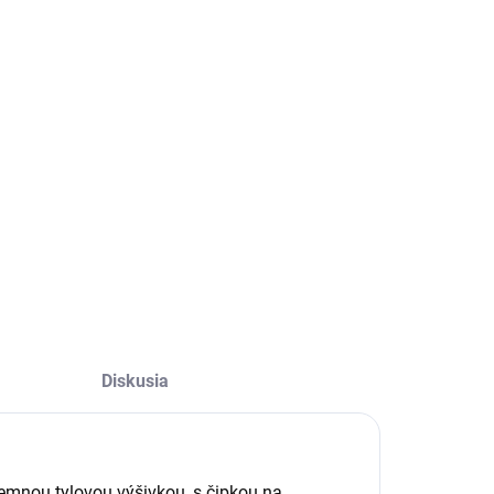
Diskusia
jemnou tylovou výšivkou, s čipkou na