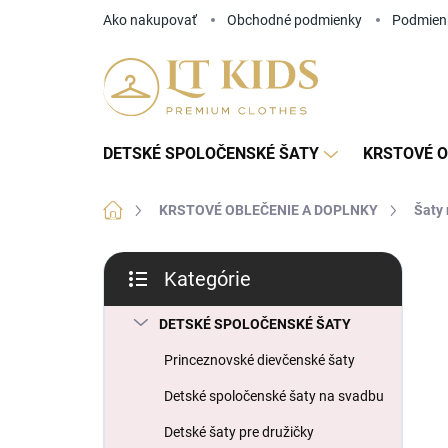
Prejsť
Ako nakupovať
Obchodné podmienky
Podmien
na
obsah
DETSKÉ SPOLOČENSKÉ ŠATY
KRSTOVÉ O
Domov
KRSTOVÉ OBLEČENIE A DOPLNKY
Šaty 
B
Kategórie
o
Preskočiť
č
kategórie
n
DETSKÉ SPOLOČENSKÉ ŠATY
ý
Princeznovské dievčenské šaty
p
a
Detské spoločenské šaty na svadbu
n
Detské šaty pre družičky
e