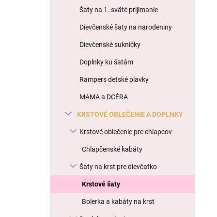
l
Šaty na 1. sväté prijímanie
Dievčenské šaty na narodeniny
Dievčenské sukničky
Doplnky ku šatám
Rampers detské plavky
MAMA a DCÉRA
KRSTOVÉ OBLEČENIE A DOPLNKY
Krstové oblečenie pre chlapcov
Chlapčenské kabáty
Šaty na krst pre dievčatko
Krstové šaty
Bolerka a kabáty na krst