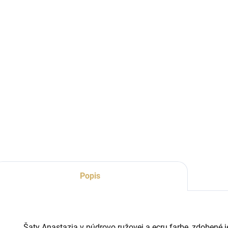
Popis
Šaty Anastazja v púdrovo ružovej a ecru farbe, zdobené 