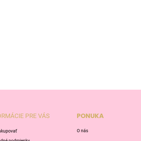
PONUKA
ORMÁCIE PRE VÁS
O nás
akupovať
dné podmienky