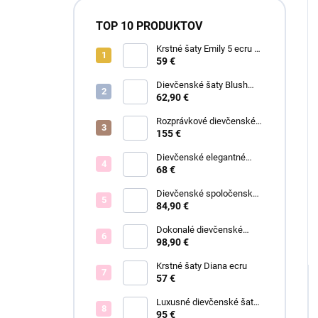
TOP 10 PRODUKTOV
Krstné šaty Emily 5 ecru s
čipkou
59 €
Dievčenské šaty Blush
Grace pink
62,90 €
Rozprávkové dievčenské
šaty Fiona
155 €
Dievčenské elegantné
šaty Lisa
68 €
Dievčenské spoločenské
šaty Olivia ružové
84,90 €
Dokonalé dievčenské
spoločenské šaty Bianca
98,90 €
Krstné šaty Diana ecru
57 €
Luxusné dievčenské šaty
Blush Bloom
95 €