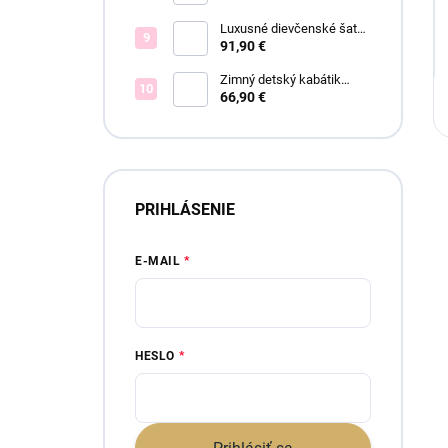
Luxusné dievčenské šaty
Elsa blue
91,90 €
Zimný detský kabátik
BOUCLE - viac farieb
66,90 €
PRIHLÁSENIE
E-MAIL
HESLO