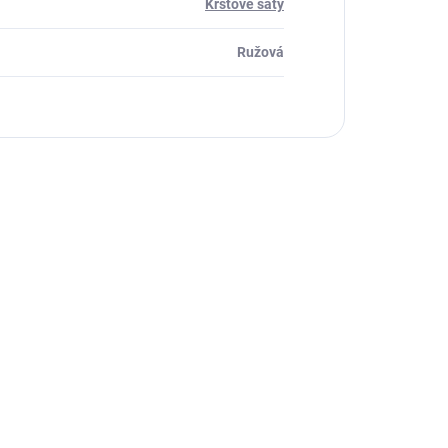
Krstové šaty
Ružová