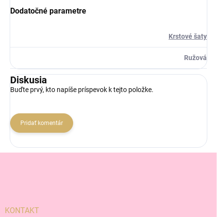
Dodatočné parametre
Krstové šaty
Ružová
Diskusia
Buďte prvý, kto napíše príspevok k tejto položke.
Pridať komentár
Z
á
p
ä
t
i
KONTAKT