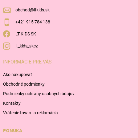
e
obchod
@
ltkids.sk
+421 915 784 138
LT KIDS SK
lt_kids_skcz
INFORMÁCIE PRE VÁS
Ako nakupovať
Obchodné podmienky
Podmienky ochrany osobných údajov
Kontakty
Vrátenie tovaru a reklamácia
PONUKA