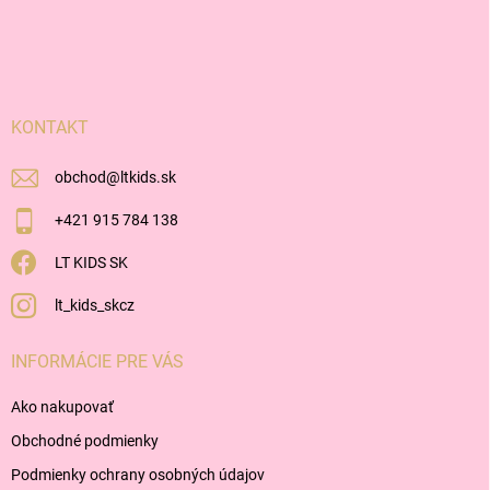
Z
á
p
ä
t
i
KONTAKT
e
obchod
@
ltkids.sk
+421 915 784 138
LT KIDS SK
lt_kids_skcz
INFORMÁCIE PRE VÁS
Ako nakupovať
Obchodné podmienky
Podmienky ochrany osobných údajov