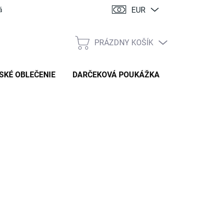
EUR
ácia
PRÁZDNY KOŠÍK
NÁKUPNÝ
KOŠÍK
SKÉ OBLEČENIE
DARČEKOVÁ POUKÁŽKA
:
DETSKE DOPLNKY
,90 €
tková
TE VARIANT