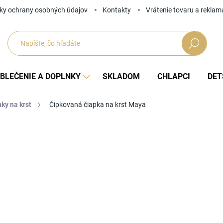
ky ochrany osobných údajov
Kontakty
Vrátenie tovaru a reklam
Hľadať
BLEČENIE A DOPLNKY
SKLADOM
CHLAPCI
DET
ky na krst
Čipkovaná čiapka na krst Maya
Neohodnotené
Podrobnosti hodnotenia
ZNAČKA
19
Jedno
ZVOĽ
cena: