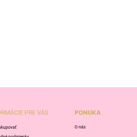
PONUKA
ORMÁCIE PRE VÁS
O nás
akupovať
dné podmienky