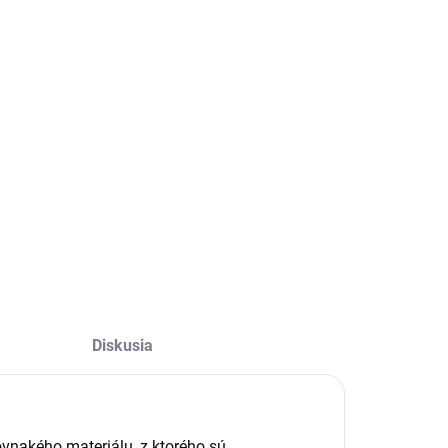
Diskusia
ovnakého materiálu, z ktorého sú