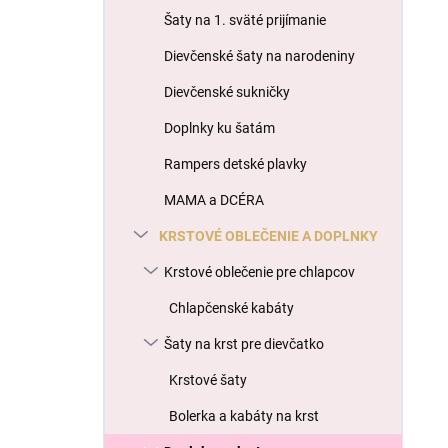
l
Šaty na 1. sväté prijímanie
Dievčenské šaty na narodeniny
Dievčenské sukničky
Doplnky ku šatám
Rampers detské plavky
MAMA a DCÉRA
KRSTOVÉ OBLEČENIE A DOPLNKY
Krstové oblečenie pre chlapcov
Chlapčenské kabáty
Šaty na krst pre dievčatko
Krstové šaty
Bolerka a kabáty na krst