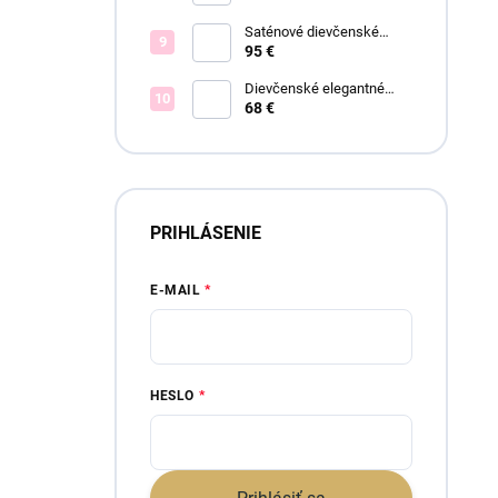
Saténové dievčenské
spoločenské šaty Offelia
95 €
Dievčenské elegantné
šaty Lisa
68 €
PRIHLÁSENIE
E-MAIL
HESLO