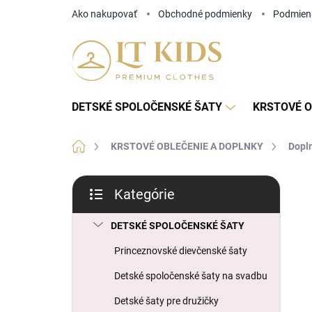
Prejsť
Ako nakupovať
Obchodné podmienky
Podmien
na
obsah
DETSKÉ SPOLOČENSKÉ ŠATY
KRSTOVÉ O
Domov
KRSTOVÉ OBLEČENIE A DOPLNKY
Dopln
B
Kategórie
o
Preskočiť
č
kategórie
n
DETSKÉ SPOLOČENSKÉ ŠATY
ý
Princeznovské dievčenské šaty
p
a
Detské spoločenské šaty na svadbu
n
Detské šaty pre družičky
e