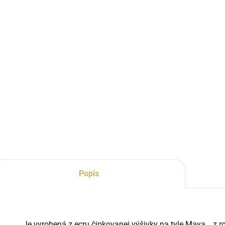
Popis
Je vyrobená z ecru čipkovanej výšivky na tyle Maya , z r