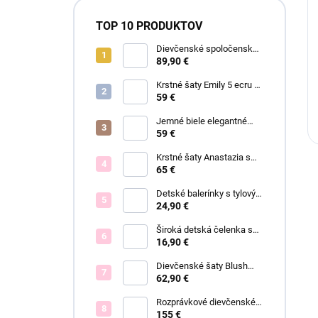
TOP 10 PRODUKTOV
Dievčenské spoločenské
šaty Garden
89,90 €
Krstné šaty Emily 5 ecru s
čipkou
59 €
Jemné biele elegantné
šaty Ariel
59 €
Krstné šaty Anastazia s
čipkou v štýle Royal Baby
65 €
Detské balerínky s tylovým
viazaním Anastazia
24,90 €
Široká detská čelenka s
mašľou a ANASTAZIA
16,90 €
čipkou biela
Dievčenské šaty Blush
Grace pink
62,90 €
Rozprávkové dievčenské
šaty Fiona
155 €