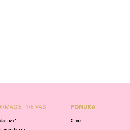
PONUKA
ORMÁCIE PRE VÁS
O nás
akupovať
dné podmienky