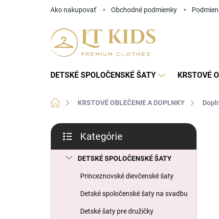
Prejsť
Ako nakupovať
Obchodné podmienky
Podmien
na
obsah
DETSKÉ SPOLOČENSKÉ ŠATY
KRSTOVÉ O
Domov
KRSTOVÉ OBLEČENIE A DOPLNKY
Dopln
B
Kategórie
o
Preskočiť
č
kategórie
n
DETSKÉ SPOLOČENSKÉ ŠATY
ý
Princeznovské dievčenské šaty
p
a
Detské spoločenské šaty na svadbu
n
Detské šaty pre družičky
e