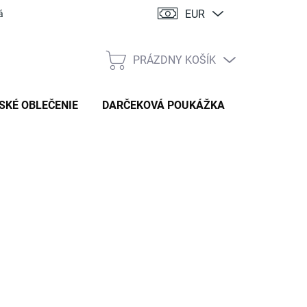
EUR
ácia
PRÁZDNY KOŠÍK
NÁKUPNÝ
KOŠÍK
SKÉ OBLEČENIE
DARČEKOVÁ POUKÁŽKA
:
DETSKE DOPLNKY
14,90 €
tková
TE VARIANT