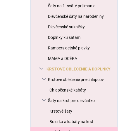
l
Šaty na 1. sväté prijímanie
Dievčenské šaty na narodeniny
Dievčenské sukničky
Doplnky ku šatám
Rampers detské plavky
MAMA a DCÉRA
KRSTOVÉ OBLEČENIE A DOPLNKY
Krstové oblečenie pre chlapcov
Chlapčenské kabáty
Šaty na krst pre dievčatko
Krstové šaty
Bolerka a kabáty na krst