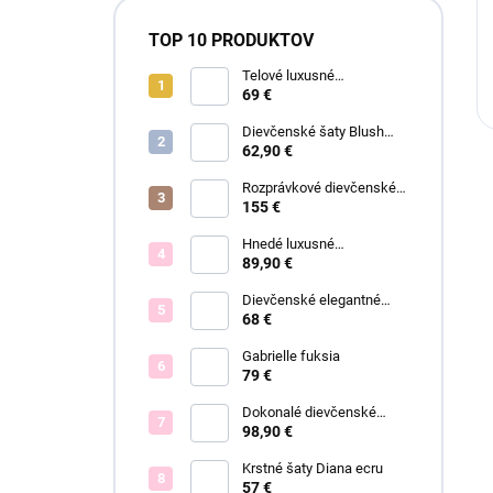
TOP 10 PRODUKTOV
Telové luxusné
dievčenské šaty Eva
69 €
Dievčenské šaty Blush
Grace pink
62,90 €
Rozprávkové dievčenské
šaty Fiona
155 €
Hnedé luxusné
dievčenské šaty Linda
89,90 €
Dievčenské elegantné
šaty Lisa
68 €
Gabrielle fuksia
79 €
Dokonalé dievčenské
spoločenské šaty Bianca
98,90 €
Krstné šaty Diana ecru
57 €