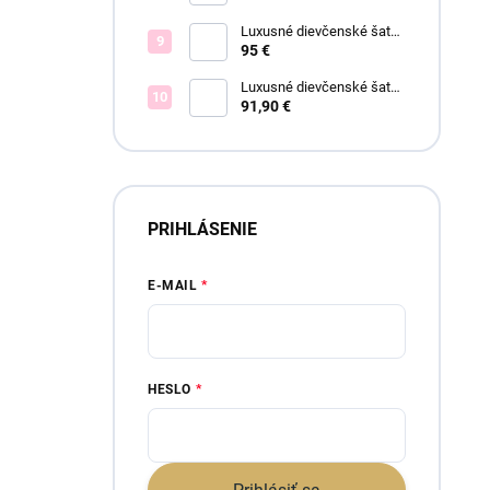
Luxusné dievčenské šaty
Blush Bloom
95 €
Luxusné dievčenské šaty
Elsa blue
91,90 €
PRIHLÁSENIE
E-MAIL
HESLO