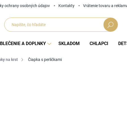
ky ochrany osobných údajov
Kontakty
Vrátenie tovaru a reklam
Hľadať
BLEČENIE A DOPLNKY
SKLADOM
CHLAPCI
DET
ky na krst
Čiapka s perličkami
Neohodnotené
Podrobnosti hodnotenia
ZNAČKA
od
Jedno
ZVOĽ
cena: