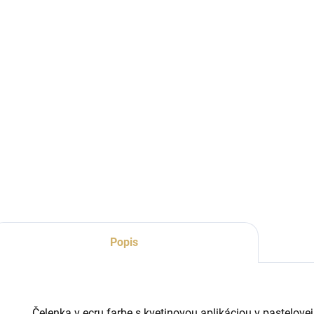
Popis
Čelenka v ecru farbe s kvetinovou aplikáciou v pastelove