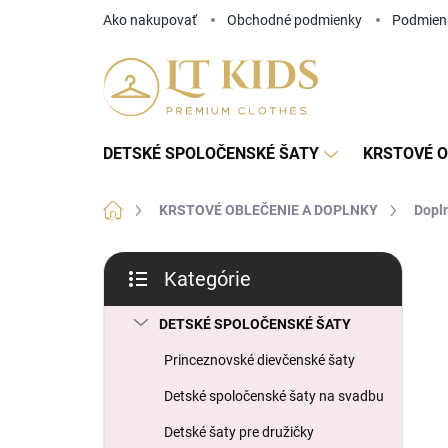
Prejsť
Ako nakupovať
Obchodné podmienky
Podmien
na
obsah
DETSKÉ SPOLOČENSKÉ ŠATY
KRSTOVÉ O
Domov
KRSTOVÉ OBLEČENIE A DOPLNKY
Dopln
B
Kategórie
o
Preskočiť
č
kategórie
n
DETSKÉ SPOLOČENSKÉ ŠATY
ý
Princeznovské dievčenské šaty
p
a
Detské spoločenské šaty na svadbu
n
Detské šaty pre družičky
e