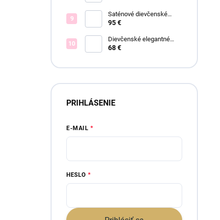
Saténové dievčenské
spoločenské šaty Offelia
95 €
Dievčenské elegantné
šaty Lisa
68 €
PRIHLÁSENIE
E-MAIL
HESLO