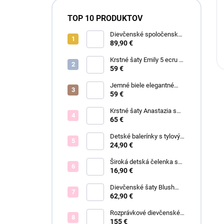
TOP 10 PRODUKTOV
Dievčenské spoločenské
šaty Garden
89,90 €
Krstné šaty Emily 5 ecru s
čipkou
59 €
Jemné biele elegantné
šaty Ariel
59 €
Krstné šaty Anastazia s
čipkou v štýle Royal Baby
65 €
Detské balerínky s tylovým
viazaním Anastazia
24,90 €
Široká detská čelenka s
mašľou a ANASTAZIA
16,90 €
čipkou biela
Dievčenské šaty Blush
Grace pink
62,90 €
Rozprávkové dievčenské
šaty Fiona
155 €