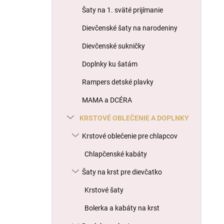
l
Šaty na 1. sväté prijímanie
Dievčenské šaty na narodeniny
Dievčenské sukničky
Doplnky ku šatám
Rampers detské plavky
MAMA a DCÉRA
KRSTOVÉ OBLEČENIE A DOPLNKY
Krstové oblečenie pre chlapcov
Chlapčenské kabáty
Šaty na krst pre dievčatko
Krstové šaty
Bolerka a kabáty na krst