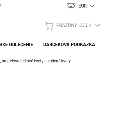
EUR
ácia
PRÁZDNY KOŠÍK
NÁKUPNÝ
KOŠÍK
SKÉ OBLEČENIE
DARČEKOVÁ POUKÁŽKA
, pastelovo béžové kvety a sušené kvety
:
HANDMADE STYL
,90 €
tková
TE VARIANT