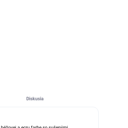
Diskusia
j béžovej a ecru farbe so sušenými