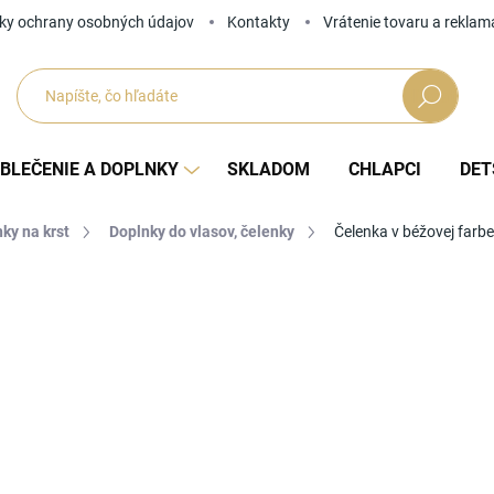
ky ochrany osobných údajov
Kontakty
Vrátenie tovaru a reklam
Hľadať
BLEČENIE A DOPLNKY
SKLADOM
CHLAPCI
DET
ky na krst
Doplnky do vlasov, čelenky
Čelenka v béžovej farbe
Neohodnotené
Podrobnosti hodnotenia
ZNAČKA
16
Jedno
ZVOĽ
cena: