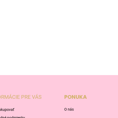
PONUKA
ORMÁCIE PRE VÁS
O nás
akupovať
dné podmienky