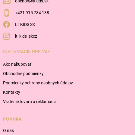
obchod
@
ltkids.sk
+421 915 784 138
LT KIDS SK
lt_kids_skcz
INFORMÁCIE PRE VÁS
Ako nakupovať
Obchodné podmienky
Podmienky ochrany osobných údajov
Kontakty
Vrátenie tovaru a reklamácia
PONUKA
O nás