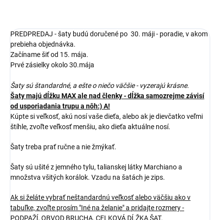
PREDPREDAJ - šaty budú doručené po 30. máji - poradie, v akom
prebieha objednávka.
Začíname šiť od 15. mája.
Prvé zásielky okolo 30.mája
Šaty sú štandardné, a ešte o niečo väčšie - vyzerajú krásne.
Šaty majú dĺžku MAX ale nad členky - dĺžka samozrejme závisí
od usporiadania trupu a nôh:) A!
Kúpte si veľkosť, akú nosí vaše dieťa, alebo ak je dievčatko veľmi
štíhle, zvoľte veľkosť menšiu, ako dieťa aktuálne nosí.
Šaty treba prať ručne a nie žmýkať.
Šaty sú ušité z jemného tylu, talianskej látky Marchiano a
množstva všitých korálok. Vzadu na šatách je zips.
Ak si želáte vybrať neštandardnú veľkosť alebo väčšiu ako v
tabuľke, zvoľte prosím "Iné na želanie" a pridajte rozmery -
PODPAŽÍ, OBVOD BRUCHA, CELKOVÁ DĹŽKA ŠAT.