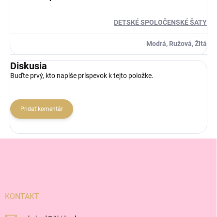
DETSKÉ SPOLOČENSKÉ ŠATY
Modrá, Ružová, Žltá
Diskusia
Buďte prvý, kto napíše príspevok k tejto položke.
Pridať komentár
Z
á
p
ä
t
i
KONTAKT
e