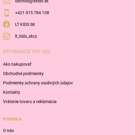
obchod
@
ltkids.sk
+421 915 784 138
LT KIDS SK
lt_kids_skcz
INFORMÁCIE PRE VÁS
Ako nakupovať
Obchodné podmienky
Podmienky ochrany osobných údajov
Kontakty
Vrátenie tovaru a reklamácia
PONUKA
O nás