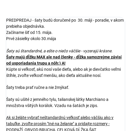
PREDPREDAJ - šaty budú doručené po 30. máji - poradie, v akom
prebieha objednávka.
Začíname šiť od 15. mája.
Prvé zásielky okolo 30.mája
Šaty sú štandardné, a ešte o niečo väčšie - vyzerajú krásne.
Šaty majú dĺžku MAX ale nad členky - dĺžka samozrejme závisí
od usporiadania trupu a nôh:) A!
Kúpte si veľkosť, akú nosí vaše dieťa, alebo ak je dievčatko veľmi
štíhle, zvoľte veľkosť menšiu, ako dieťa aktuálne nosí.
Šaty treba prať ručne a nie žmýkať.
Šaty sú ušité z jemného tylu, talianskej látky Marchiano a
množstva všitých korálok. Vzadu na šatách je zips.
Ak si želáte vybrať neštandardnú veľkosť alebo väčšiu ako v
tabuľke, zvoľte prosím "Iné na želanie" a pridajte rozmery -
PODPAŽÍ, OBVOD BRUCHA, CELKOVÁ DĹŽKA ŠAT.