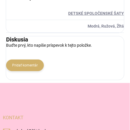
DETSKÉ SPOLOČENSKÉ ŠATY
Modrá, Ružová, Žltá
Diskusia
Buďte prvý, kto napíše príspevok k tejto položke.
Pridať komentár
Z
á
p
ä
t
i
KONTAKT
e