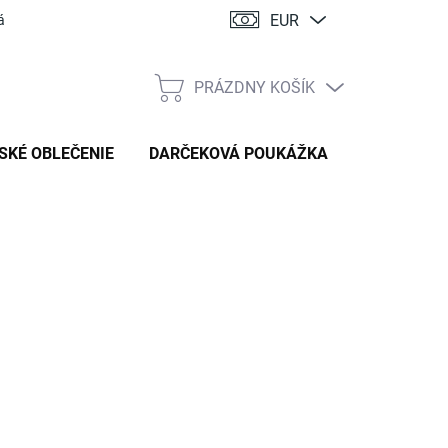
EUR
ácia
PRÁZDNY KOŠÍK
NÁKUPNÝ
KOŠÍK
SKÉ OBLEČENIE
DARČEKOVÁ POUKÁŽKA
:
HANDMADE STYL
83 €
tková
TE VARIANT