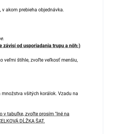
, v akom prebieha objednávka.
e.
 závisí od usporiadania trupu a nôh:)
ko veľmi štíhle, zvoľte veľkosť menšiu,
 a množstva všitých korálok. Vzadu na
 v tabuľke, zvoľte prosím "Iné na
, CELKOVÁ DĹŽKA ŠAT.