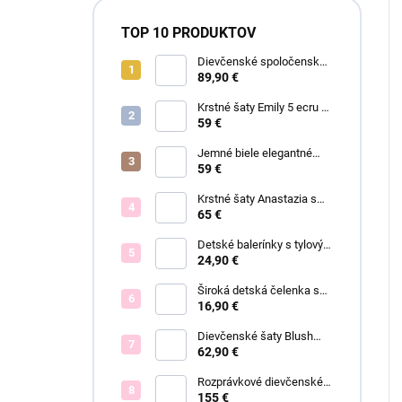
TOP 10 PRODUKTOV
Dievčenské spoločenské
šaty Garden
89,90 €
Krstné šaty Emily 5 ecru s
čipkou
59 €
Jemné biele elegantné
šaty Ariel
59 €
Krstné šaty Anastazia s
čipkou v štýle Royal Baby
65 €
Detské balerínky s tylovým
viazaním Anastazia
24,90 €
Široká detská čelenka s
mašľou a ANASTAZIA
16,90 €
čipkou biela
Dievčenské šaty Blush
Grace pink
62,90 €
Rozprávkové dievčenské
šaty Fiona
155 €