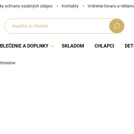
ky ochrany osobných údajov
Kontakty
Vrátenie tovaru a reklam
Hľadať
BLEČENIE A DOPLNKY
SKLADOM
CHLAPCI
DET
shmalow
Neohodnotené
Podrobnosti hodnotenia
ZNAČKA
NOVINKY
Tip
od
Jedno
ZVOĽ
cena: