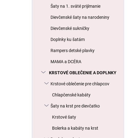
l
Šaty na 1. sväté prijímanie
Dievčenské šaty na narodeniny
Dievčenské sukničky
Doplnky ku šatám
Rampers detské plavky
MAMA a DCÉRA
KRSTOVÉ OBLEČENIE A DOPLNKY
Krstové oblečenie pre chlapcov
Chlapčenské kabáty
Šaty na krst pre dievčatko
Krstové šaty
Bolerka a kabáty na krst