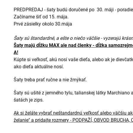
PREDPREDAJ - šaty budú doručené po 30. máji - poradie
Začíname šiť od 15. mája.
Prvé zásielky okolo 30.mája
Šaty sú štandardné, a ešte o niečo väčšie - vyzerajú krásn
Šaty majú dĺžku MAX ale nad členky - dĺžka samozrejme
A!
Kúpte si veľkosť, akú nosí vaše dieťa, alebo ak je dievčat
ako dieťa aktuálne nosí.
Šaty treba prať ručne a nie žmýkať.
Šaty sú ušité z jemného tylu, talianskej látky Marchiano
šatách je zips.
Ak si želáte vybrať neštandardnú veľkosť alebo väčšiu ako
želanie" a pridajte rozmery - PODPAŽÍ, OBVOD BRUCHA