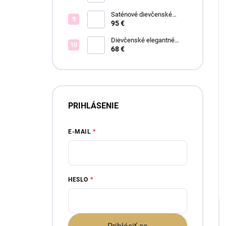
Saténové dievčenské
spoločenské šaty Offelia
95 €
Dievčenské elegantné
šaty Lisa
68 €
PRIHLÁSENIE
E-MAIL
HESLO