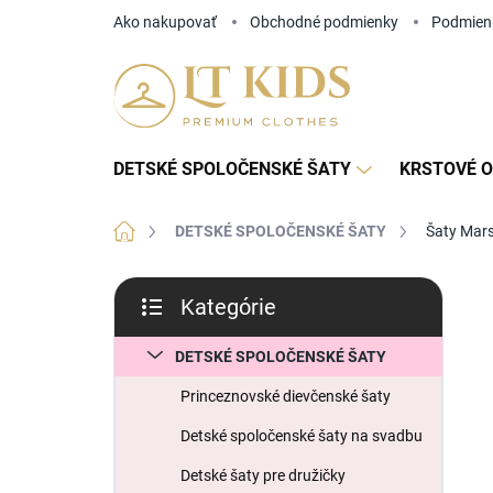
Prejsť
Ako nakupovať
Obchodné podmienky
Podmien
na
obsah
DETSKÉ SPOLOČENSKÉ ŠATY
KRSTOVÉ O
Domov
DETSKÉ SPOLOČENSKÉ ŠATY
Šaty Mar
B
Kategórie
o
Preskočiť
č
kategórie
n
DETSKÉ SPOLOČENSKÉ ŠATY
ý
Princeznovské dievčenské šaty
p
a
Detské spoločenské šaty na svadbu
n
Detské šaty pre družičky
e