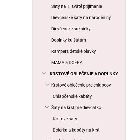
l
Šaty na 1. sväté prijímanie
Dievčenské šaty na narodeniny
Dievčenské sukničky
Doplnky ku šatám
Rampers detské plavky
MAMA a DCÉRA
KRSTOVÉ OBLEČENIE A DOPLNKY
Krstové oblečenie pre chlapcov
Chlapčenské kabáty
Šaty na krst pre dievčatko
Krstové šaty
Bolerka a kabáty na krst