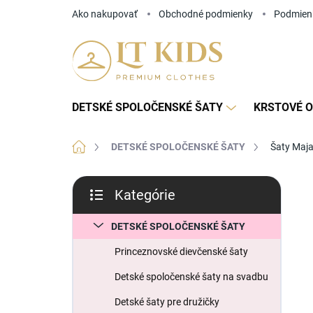
Prejsť
Ako nakupovať
Obchodné podmienky
Podmien
na
obsah
DETSKÉ SPOLOČENSKÉ ŠATY
KRSTOVÉ O
Domov
DETSKÉ SPOLOČENSKÉ ŠATY
Šaty Maj
B
Kategórie
o
Preskočiť
č
kategórie
n
DETSKÉ SPOLOČENSKÉ ŠATY
ý
Princeznovské dievčenské šaty
p
a
Detské spoločenské šaty na svadbu
n
Detské šaty pre družičky
e