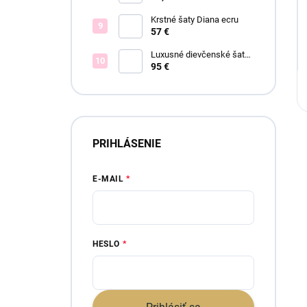
Krstné šaty Diana ecru
57 €
Luxusné dievčenské šaty
Blush Bloom
95 €
PRIHLÁSENIE
E-MAIL
HESLO