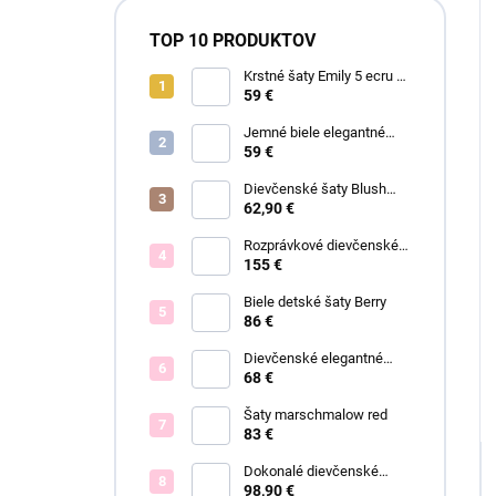
TOP 10 PRODUKTOV
Krstné šaty Emily 5 ecru s
čipkou
59 €
Jemné biele elegantné
šaty Ariel
59 €
Dievčenské šaty Blush
Grace pink
62,90 €
Rozprávkové dievčenské
šaty Fiona
155 €
Biele detské šaty Berry
86 €
Dievčenské elegantné
šaty Lisa
68 €
Šaty marschmalow red
83 €
Dokonalé dievčenské
spoločenské šaty Bianca
98,90 €