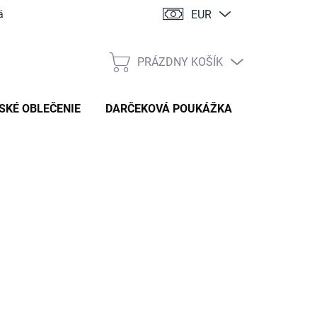
EUR
ácia
PRÁZDNY KOŠÍK
NÁKUPNÝ
KOŠÍK
SKÉ OBLEČENIE
DARČEKOVÁ POUKÁŽKA
:
HANDMADE STYL
76 €
tková
TE VARIANT