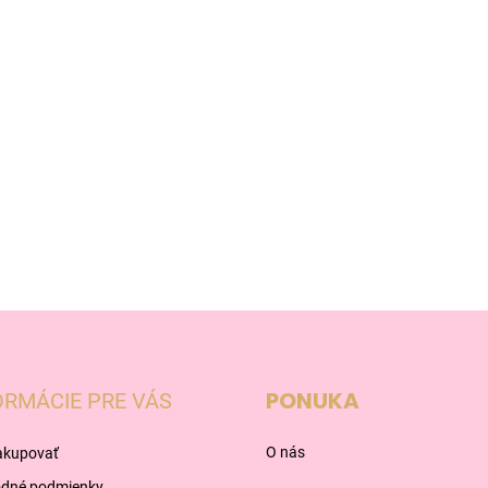
PONUKA
ORMÁCIE PRE VÁS
O nás
akupovať
dné podmienky