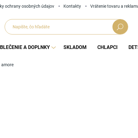
ky ochrany osobných údajov
Kontakty
Vrátenie tovaru a reklam
Hľadať
BLEČENIE A DOPLNKY
SKLADOM
CHLAPCI
DET
a amore
Neohodnotené
Podrobnosti hodnotenia
ZNAČKA
Tip
SKLADOM
od
Jedno
ZVOĽ
cena: