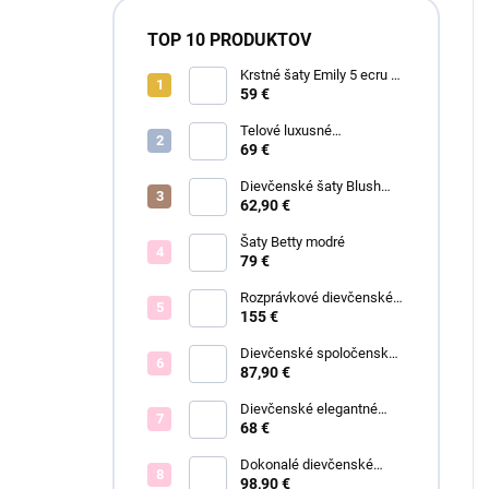
TOP 10 PRODUKTOV
Krstné šaty Emily 5 ecru s
čipkou
59 €
Telové luxusné
dievčenské šaty Eva
69 €
Dievčenské šaty Blush
Grace pink
62,90 €
Šaty Betty modré
79 €
Rozprávkové dievčenské
šaty Fiona
155 €
Dievčenské spoločenské
šaty Eleónora
87,90 €
Dievčenské elegantné
šaty Lisa
68 €
Dokonalé dievčenské
spoločenské šaty Bianca
98,90 €