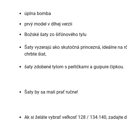
úplna bomba
prvý model v dlhej verzii
Božské šaty zo šifónového tylu
Šaty vyzerajú ako skutočná princezná, ideálne na rôz
chrbte šiat,
šaty zdobené tylom s perličkami a guipure čipkou.
Šaty by sa mali prať ručne!
Ak si želáte vybrať veľkosť 128 / 134.140, zadajte