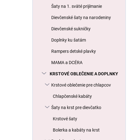
l
Šaty na 1. sväté prijímanie
Dievčenské šaty na narodeniny
Dievčenské sukničky
Doplnky ku šatám
Rampers detské plavky
MAMA a DCÉRA
KRSTOVÉ OBLEČENIE A DOPLNKY
Krstové oblečenie pre chlapcov
Chlapčenské kabáty
Šaty na krst pre dievčatko
Krstové šaty
Bolerka a kabáty na krst