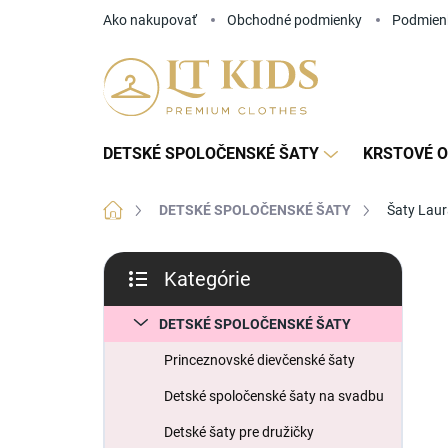
Prejsť
Ako nakupovať
Obchodné podmienky
Podmien
na
obsah
DETSKÉ SPOLOČENSKÉ ŠATY
KRSTOVÉ O
Domov
DETSKÉ SPOLOČENSKÉ ŠATY
Šaty Lau
B
Kategórie
o
Preskočiť
č
kategórie
n
DETSKÉ SPOLOČENSKÉ ŠATY
ý
Princeznovské dievčenské šaty
p
a
Detské spoločenské šaty na svadbu
n
Detské šaty pre družičky
e