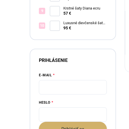
Krstné šaty Diana ecru
57 €
Luxusné dievčenské šaty
Blush Bloom
95 €
PRIHLÁSENIE
E-MAIL
HESLO