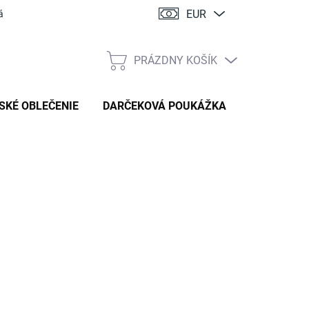
EUR
ácia
PRÁZDNY KOŠÍK
NÁKUPNÝ
KOŠÍK
SKÉ OBLEČENIE
DARČEKOVÁ POUKÁŽKA
:
HANDMADE STYL
94 €
tková
TE VARIANT