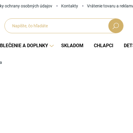
ky ochrany osobných údajov
Kontakty
Vrátenie tovaru a reklam
Hľadať
BLEČENIE A DOPLNKY
SKLADOM
CHLAPCI
DET
ra
Neohodnotené
Podrobnosti hodnotenia
ZNAČKA
NOVINKY
Tip
od
Jedno
ZVOĽ
cena: