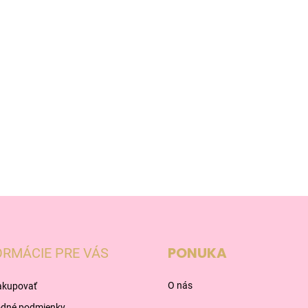
PONUKA
ORMÁCIE PRE VÁS
O nás
akupovať
dné podmienky