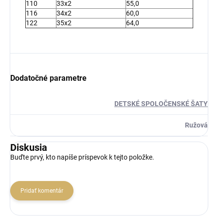
110
33x2
55,0
116
34x2
60,0
122
35x2
64,0
Dodatočné parametre
DETSKÉ SPOLOČENSKÉ ŠATY
Ružová
Diskusia
Buďte prvý, kto napíše príspevok k tejto položke.
Pridať komentár