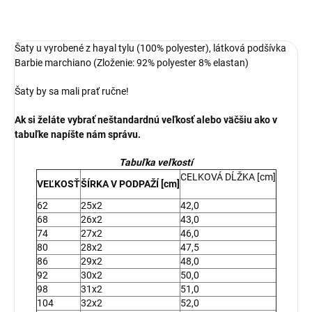
Šaty u vyrobené z hayal tylu (100% polyester), látková podšívka
Barbie marchiano (Zloženie: 92% polyester 8% elastan)
Šaty by sa mali prať ručne!
Ak si želáte vybrať neštandardnú veľkosť alebo väčšiu ako v
tabuľke napíšte nám správu.
Tabuľka veľkostí
CELKOVÁ DĹŽKA [cm]
VEĽKOSŤ
ŠÍRKA V PODPAŽÍ [cm]
62
25x2
42,0
68
26x2
43,0
74
27x2
46,0
80
28x2
47,5
86
29x2
48,0
92
30x2
50,0
98
31x2
51,0
104
32x2
52,0