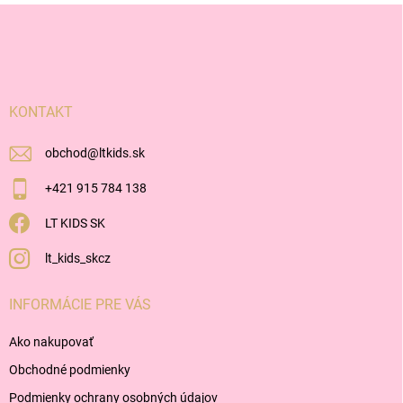
Z
á
p
ä
t
i
KONTAKT
e
obchod
@
ltkids.sk
+421 915 784 138
LT KIDS SK
lt_kids_skcz
INFORMÁCIE PRE VÁS
Ako nakupovať
Obchodné podmienky
Podmienky ochrany osobných údajov