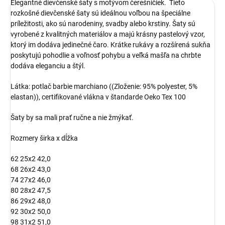
Elegantné dievčenské šaty s motývom čerešničiek. Tieto
rozkošné dievčenské šaty sú ideálnou voľbou na špeciálne
príležitosti, ako sú narodeniny, svadby alebo krstiny. Šaty sú
vyrobené z kvalitných materiálov a majú krásny pastelový vzor, ​​
ktorý im dodáva jedinečné čaro. Krátke rukávy a rozšírená sukňa
poskytujú pohodlie a voľnosť pohybu a veľká mašľa na chrbte
dodáva eleganciu a štýl.
Látka: potlač barbie marchiano ((Zloženie: 95% polyester, 5%
elastan)), certifikované vlákna v štandarde Oeko Tex 100
Šaty by sa mali prať ručne a nie žmýkať.
Rozmery širka x dĺžka
62 25x2 42,0
68 26x2 43,0
74 27x2 46,0
80 28x2 47,5
86 29x2 48,0
92 30x2 50,0
98 31x2 51,0