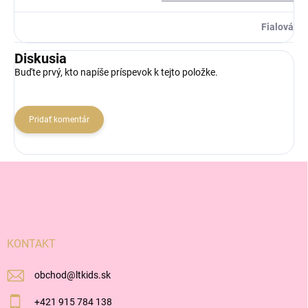
Fialová
Diskusia
Buďte prvý, kto napíše príspevok k tejto položke.
Pridať komentár
Z
á
p
ä
t
i
KONTAKT
e
obchod
@
ltkids.sk
+421 915 784 138