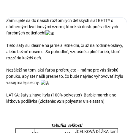
Zamilujete sa do našich roztomilých detských šiat BETTY s
nádhernými kvetinovými vzormi, ktoré sú dostupné v rôznych
farebných odtieňoch!
Tieto šaty sú ideálne na jarné a letné dni, či už na rodinné oslavy,
alebo bežné nosenie. Sú pohodlné, vzdušné a plné farieb, ktoré
rozzária každý deň.
Nezáleží na tom, akú farbu preferujete – máme pre vás širokú
ponuku, aby ste našli presne to, čo bude najviac vyhovovať štýlu
vašej malej slečny.
LÁTKA: šaty z hayal tylu (100% polyester) ​Barbie marchiano
látková podšívka (Zloženie: 92% polyester 8% elastan)
Tabuľka veľkostí
CELKOVÁ DĹŽKA [cm]