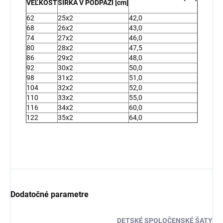
VEĽKOSŤ
ŠÍRKA V PODPAŽÍ [cm]
62
25x2
42,0
68
26x2
43,0
74
27x2
46,0
80
28x2
47,5
86
29x2
48,0
92
30x2
50,0
98
31x2
51,0
104
32x2
52,0
110
33x2
55,0
116
34x2
60,0
122
35x2
64,0
Dodatočné parametre
DETSKÉ SPOLOČENSKÉ ŠATY