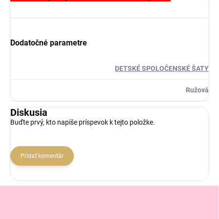
Dodatočné parametre
DETSKÉ SPOLOČENSKÉ ŠATY
Ružová
Diskusia
Buďte prvý, kto napíše príspevok k tejto položke.
Pridať komentár
Z
á
p