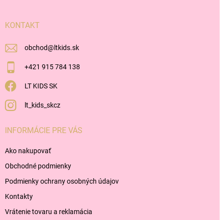
ä
t
i
KONTAKT
e
obchod
@
ltkids.sk
+421 915 784 138
LT KIDS SK
lt_kids_skcz
INFORMÁCIE PRE VÁS
Ako nakupovať
Obchodné podmienky
Podmienky ochrany osobných údajov
Kontakty
Vrátenie tovaru a reklamácia