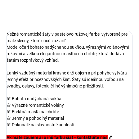
Nežné romantické šaty v pastelovo ružovej farbe, vytvorené pre
malé slečny, ktoré chcú zažiariť
Model očarí bohato nadýchanou sukňou, výraznými volánovými
rukávmi a veľkou elegantnou mašľou na chrbte, ktorá dodáva
šatám rozprávkový vzhľad.
Ľahký vzdušný materiál krásne drží objem a pri pohybe vytvára
jemný efekt princeznovských šiat. Šaty sú ideálnou voľbou na
svadby, oslavy, fotenia či iné výnimočné príležitosti.
🌸 Bohatá nadýchaná sukňa
🌸 Výrazné romantické volány
🌸 Efektná mašľa na chrbte
🌸 Jemný a pohodlný materiál
🌸 Dokonalé na slávnostné udalosti
Ak máte záujem aj o inú farbu šiat - kontaktujte nás
💕