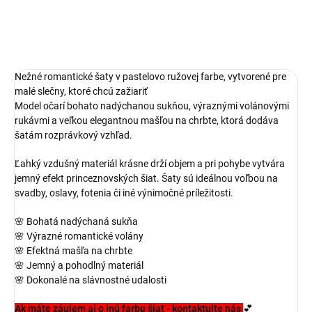
Nežné romantické šaty v pastelovo ružovej farbe, vytvorené pre
malé slečny, ktoré chcú zažiariť
Model očarí bohato nadýchanou sukňou, výraznými volánovými
rukávmi a veľkou elegantnou mašľou na chrbte, ktorá dodáva
šatám rozprávkový vzhľad.
Ľahký vzdušný materiál krásne drží objem a pri pohybe vytvára
jemný efekt princeznovských šiat. Šaty sú ideálnou voľbou na
svadby, oslavy, fotenia či iné výnimočné príležitosti.
🌸 Bohatá nadýchaná sukňa
🌸 Výrazné romantické volány
🌸 Efektná mašľa na chrbte
🌸 Jemný a pohodlný materiál
🌸 Dokonalé na slávnostné udalosti
Ak máte záujem aj o inú farbu šiat - kontaktujte nás
💕