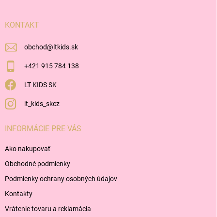
ä
t
i
KONTAKT
e
obchod
@
ltkids.sk
+421 915 784 138
LT KIDS SK
lt_kids_skcz
INFORMÁCIE PRE VÁS
Ako nakupovať
Obchodné podmienky
Podmienky ochrany osobných údajov
Kontakty
Vrátenie tovaru a reklamácia