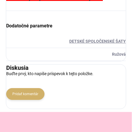
Dodatočné parametre
DETSKÉ SPOLOČENSKÉ ŠATY
Ružová
Diskusia
Buďte prvý, kto napíše príspevok k tejto položke.
Pridať komentár
Z
á
p