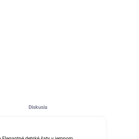
Diskusia
 Elegantné detské šaty v jemnom