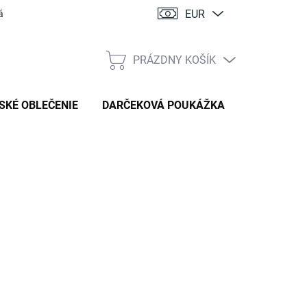
EUR
ácia
PRÁZDNY KOŠÍK
NÁKUPNÝ
KOŠÍK
SKÉ OBLEČENIE
DARČEKOVÁ POUKÁŽKA
:
HANDMADE STYL
89,90 €
tková
TE VARIANT