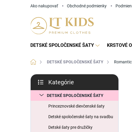
Prejsť
Ako nakupovať
Obchodné podmienky
Podmien
na
obsah
DETSKÉ SPOLOČENSKÉ ŠATY
KRSTOVÉ O
Domov
DETSKÉ SPOLOČENSKÉ ŠATY
Romantick
B
Kategórie
o
Preskočiť
č
kategórie
n
DETSKÉ SPOLOČENSKÉ ŠATY
ý
Princeznovské dievčenské šaty
p
a
Detské spoločenské šaty na svadbu
n
Detské šaty pre družičky
e