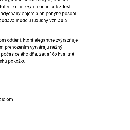
tenie či iné výnimočné príležitosti.
 nadýchaný objem a pri pohybe pôsobí
l dodáva modelu luxusný vzhľad a
m odtieni, ktorá elegantne zvýrazňuje
ým prehozením vytvárajú nežný
počas celého dňa, zatiaľ čo kvalitné
etskú pokožku.
 dielom