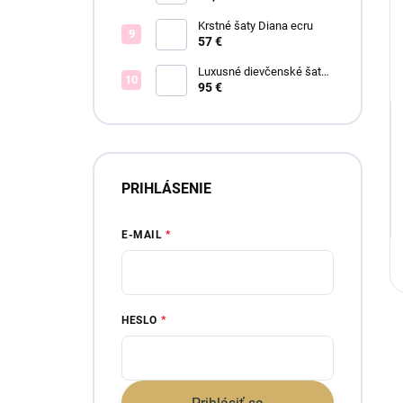
Krstné šaty Diana ecru
57 €
Luxusné dievčenské šaty
Blush Bloom
95 €
PRIHLÁSENIE
E-MAIL
HESLO