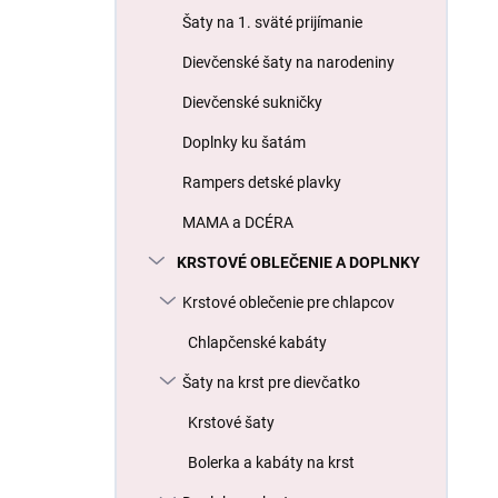
l
Šaty na 1. sväté prijímanie
Dievčenské šaty na narodeniny
Dievčenské sukničky
Doplnky ku šatám
Rampers detské plavky
MAMA a DCÉRA
KRSTOVÉ OBLEČENIE A DOPLNKY
Krstové oblečenie pre chlapcov
Chlapčenské kabáty
Šaty na krst pre dievčatko
Krstové šaty
Bolerka a kabáty na krst