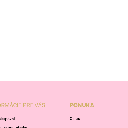
PONUKA
ORMÁCIE PRE VÁS
O nás
akupovať
dné podmienky