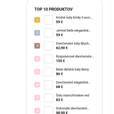
TOP 10 PRODUKTOV
Krstné šaty Emily 5 ecru s
čipkou
59 €
Jemné biele elegantné
šaty Ariel
59 €
Dievčenské šaty Blush
Grace pink
62,90 €
Rozprávkové dievčenské
šaty Fiona
155 €
Biele detské šaty Berry
86 €
Dievčenské elegantné
šaty Lisa
68 €
Šaty marschmalow red
83 €
Dokonalé dievčenské
spoločenské šaty Bianca
98,90 €