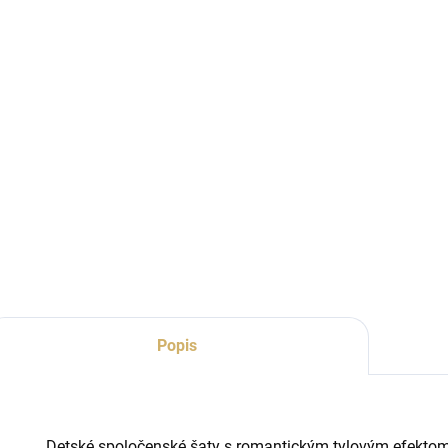
Popis
Detské spoločenské šaty s romantickým tylovým efektom