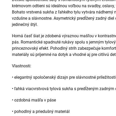
krémovom odtieni sú ideálnou voľbou na svadby, oslavy, fo
Bohato vrstvená sukňa z ľahkého tylu vytvára nádherný
vzdušne a slávnostne. Asymetrický predĺžený zadný die
jedinečný štýl.
Horná časť šiat je zdobená výraznou mašľou v kontrastno
pás. Romantické spadnuté rukávy spolu s jemným tylov
princeznovský efekt. Pohodlný strih zabezpečuje komfort 
materiály sú príjemné na dotyk a vhodné aj pre citlivú d
Vlastnosti:
• elegantný spoločenský dizajn pre slávnostné príležitosti
• ľahká viacvrstvová tylová sukňa s predĺženým zadným
• ozdobná mašľa v páse
• pohodlný a priedušný materiál