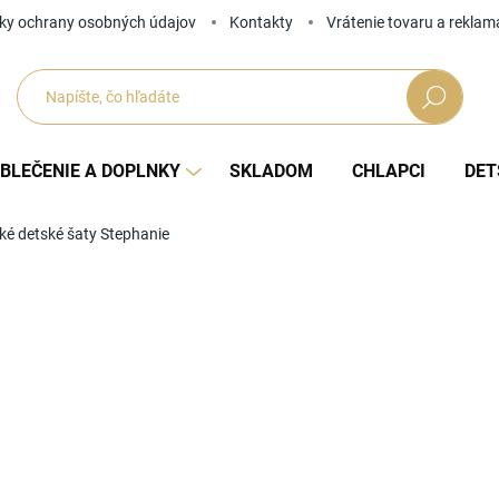
ky ochrany osobných údajov
Kontakty
Vrátenie tovaru a reklam
Hľadať
BLEČENIE A DOPLNKY
SKLADOM
CHLAPCI
DET
é detské šaty Stephanie
Neohodnotené
Podrobnosti hodnotenia
ZNAČKA
od
Jedno
ZVOĽ
cena: