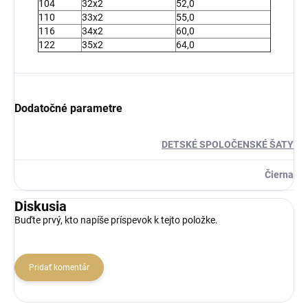
104
32x2
52,0
110
33x2
55,0
116
34x2
60,0
122
35x2
64,0
Dodatočné parametre
DETSKÉ SPOLOČENSKÉ ŠATY
Čierna
Diskusia
Buďte prvý, kto napíše príspevok k tejto položke.
Pridať komentár