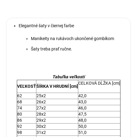
Elegantné šaty v čiernej farbe
Manikeity na rukávoch ukončené gombíkom
Šaty treba prať ručne.
Tabuľka veľkostí
CELKOVÁ DĹŽKA [cm]
VEĽKOSŤ
ŠÍRKA V HRUDNÍ [cm]
62
25x2
42,0
68
26x2
43,0
74
27x2
46,0
80
28x2
47,5
86
29x2
48,0
92
30x2
50,0
98
31x2
51,0