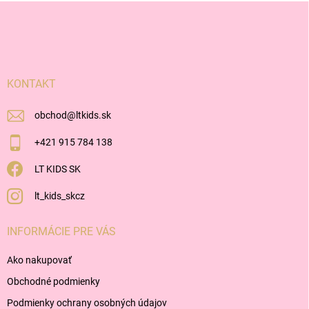
Z
á
p
ä
t
i
KONTAKT
e
obchod
@
ltkids.sk
+421 915 784 138
LT KIDS SK
lt_kids_skcz
INFORMÁCIE PRE VÁS
Ako nakupovať
Obchodné podmienky
Podmienky ochrany osobných údajov