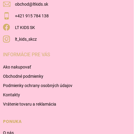
obchod
@
ltkids.sk
+421 915 784 138
LT KIDS SK
lt_kids_skcz
INFORMÁCIE PRE VÁS
Ako nakupovať
Obchodné podmienky
Podmienky ochrany osobných údajov
Kontakty
Vrátenie tovaru a reklamácia
PONUKA
O nás