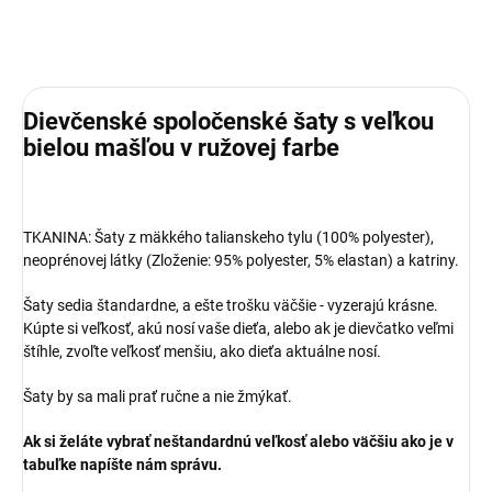
Dievčenské spoločenské šaty s veľkou
bielou mašľou v ružovej farbe
TKANINA:
Šaty z mäkkého talianskeho tylu (100% polyester),
neoprénovej látky (Zloženie: 95% polyester, 5% elastan) a katriny.
Šaty sedia štandardne, a ešte trošku väčšie - vyzerajú krásne.
Kúpte si veľkosť, akú nosí vaše dieťa, alebo ak je dievčatko veľmi
štíhle, zvoľte veľkosť menšiu, ako dieťa aktuálne nosí.
Šaty by sa mali prať ručne a nie žmýkať.
Ak si želáte vybrať neštandardnú veľkosť alebo väčšiu ako je v
tabuľke napíšte nám správu.