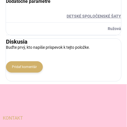
Dodatočné parametre
DETSKÉ SPOLOČENSKÉ ŠATY
Ružová
Diskusia
Buďte prvý, kto napíše príspevok k tejto položke.
Pridať komentár
Z
á
p
ä
t
i
KONTAKT
e