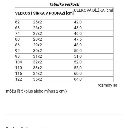
Tabuľka veľkostí
CELKOVÁ DĹŽKA [cm]
VEĽKOSŤ
ŠÍRKA V PODPAŽÍ [cm]
62
25x2
42,0
68
26x2
43,0
74
27x2
46,0
80
28x2
47,5
86
29x2
48,0
92
30x2
50,0
98
31x2
51,0
104
32x2
52,0
110
33x2
55,0
116
34x2
60,0
122
35x2
64,0
rozmery sa
môžu líšiť /plus alebo mínus 2 cm;)