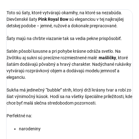
Toto sú šaty, ktoré vytvárajú okamihy, na ktoré sa nezabúda.
Dievčenské šaty
Pink Royal Bow
sú eleganciou v tej najkrajšej
detskej podobe – jemné, ružové a dokonale prepracované.
Šaty majú na chrbte viazanie tak sa vedia pekne prispôsobiť.
Satén pôsobí luxusne a pri pohybe krásne odráža svetlo. Na
živôtiku aj sukni sú precízne rozmiestnené malé
mašličky
, ktoré
šatám dodávajú pôvabný a hravý charakter. Nadýchané rukáviky
vytvárajú rozprávkový objem a dodávajú modelu jemnosť a
eleganciu.
Sukňa má jedinečný “bubble” strih, ktorý drží krásny tvar a robí zo
šiat výnimočný kúsok. Hodí sa na všetky špeciálne príležitosti, kde
chce byť malá slečna stredobodom pozornosti.
Perfektné na:
narodeniny