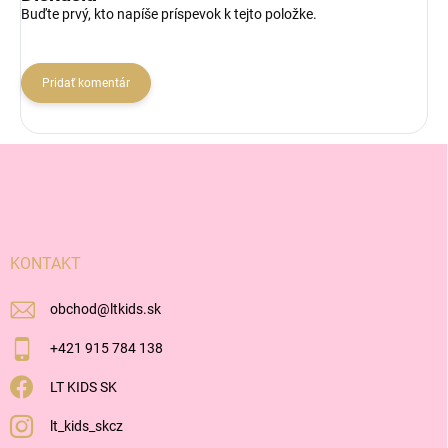
Buďte prvý, kto napíše príspevok k tejto položke.
Pridať komentár
Z
á
p
ä
t
i
KONTAKT
e
obchod
@
ltkids.sk
+421 915 784 138
LT KIDS SK
lt_kids_skcz