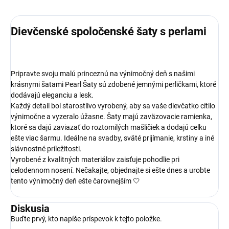
Dievčenské spoločenské šaty s perlami
Pripravte svoju malú princeznú na výnimočný deň s našimi
krásnymi šatami Pearl Šaty sú zdobené jemnými perličkami, ktoré
dodávajú eleganciu a lesk.
Každý detail bol starostlivo vyrobený, aby sa vaše dievčatko cítilo
výnimočne a vyzeralo úžasne. Šaty majú zaväzovacie ramienka,
ktoré sa dajú zaviazať do roztomilých mašličiek a dodajú celku
ešte viac šarmu. Ideálne na svadby, sväté prijímanie, krstiny a iné
slávnostné príležitosti.
Vyrobené z kvalitných materiálov zaisťuje pohodlie pri
celodennom nosení. Nečakajte, objednajte si ešte dnes a urobte
tento výnimočný deň ešte čarovnejším 🤍
Diskusia
Buďte prvý, kto napíše príspevok k tejto položke.