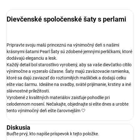
Dievčenské spoločenské šaty s perlami
Pripravte svoju malú princeznú na výnimočný deň s našimi
krásnymi šatami Pearl Šaty sú zdobené jemnými perličkami, ktoré
dodávajú eleganciu a lesk.
Každý detail bol starostlivo vyrobený, aby sa vaše dievčatko cítilo
výnimočne a vyzeralo úžasne. Šaty majú zaväzovacie ramienka,
ktoré sa dajú zaviazať do roztomilých mašličiek a dodajú celku
ešte viac šarmu. Ideálne na svadby, sväté prijímanie, krstiny a iné
slávnostné príležitosti.
Vyrobené z kvalitných materiálov zaisťuje pohodlie pri
celodennom nosení. Nečakajte, objednajte si ešte dnes a urobte
tento výnimočný deň ešte čarovnejším 🤍
Diskusia
Buďte prvý, kto napíše príspevok k tejto položke.