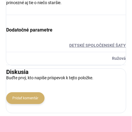
princezné aj tie o niečo staršie.
Dodatočné parametre
DETSKÉ SPOLOČENSKÉ ŠATY
Ružová
Diskusia
Buďte prvý, kto napíše príspevok k tejto položke.
Pridať komentár
Z
á
p