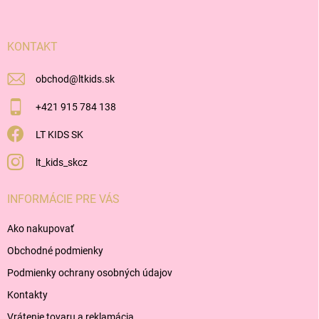
ä
t
i
KONTAKT
e
obchod
@
ltkids.sk
+421 915 784 138
LT KIDS SK
lt_kids_skcz
INFORMÁCIE PRE VÁS
Ako nakupovať
Obchodné podmienky
Podmienky ochrany osobných údajov
Kontakty
Vrátenie tovaru a reklamácia