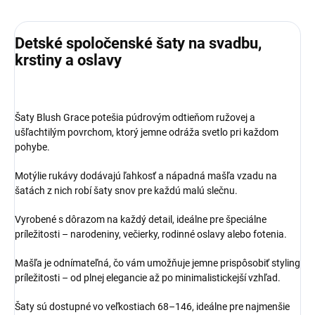
Detské spoločenské šaty na svadbu,
krstiny a oslavy
Šaty Blush Grace potešia púdrovým odtieňom ružovej a
ušľachtilým povrchom, ktorý jemne odráža svetlo pri každom
pohybe.
Motýlie rukávy dodávajú ľahkosť a nápadná mašľa vzadu na
šatách z nich robí šaty snov pre každú malú slečnu.
Vyrobené s dôrazom na každý detail, ideálne pre špeciálne
príležitosti – narodeniny, večierky, rodinné oslavy alebo fotenia.
Mašľa je odnímateľná, čo vám umožňuje jemne prispôsobiť styling
príležitosti – od plnej elegancie až po minimalistickejší vzhľad.
Šaty sú dostupné vo veľkostiach 68–146, ideálne pre najmenšie