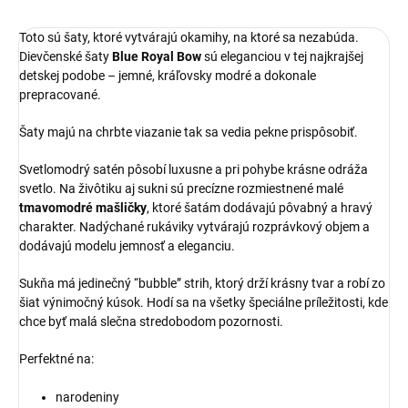
Toto sú šaty, ktoré vytvárajú okamihy, na ktoré sa nezabúda.
Dievčenské šaty
Blue Royal Bow
sú eleganciou v tej najkrajšej
detskej podobe – jemné, kráľovsky modré a dokonale
prepracované.
Šaty majú na chrbte viazanie tak sa vedia pekne prispôsobiť.
Svetlomodrý satén pôsobí luxusne a pri pohybe krásne odráža
svetlo. Na živôtiku aj sukni sú precízne rozmiestnené malé
tmavomodré mašličky
, ktoré šatám dodávajú pôvabný a hravý
charakter. Nadýchané rukáviky vytvárajú rozprávkový objem a
dodávajú modelu jemnosť a eleganciu.
Sukňa má jedinečný “bubble” strih, ktorý drží krásny tvar a robí zo
šiat výnimočný kúsok. Hodí sa na všetky špeciálne príležitosti, kde
chce byť malá slečna stredobodom pozornosti.
Perfektné na:
narodeniny