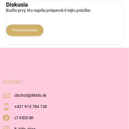
Diskusia
Buďte prvý, kto napíše príspevok k tejto položke.
Pridať komentár
Z
á
p
ä
t
i
KONTAKT
e
obchod
@
ltkids.sk
+421 915 784 138
LT KIDS SK