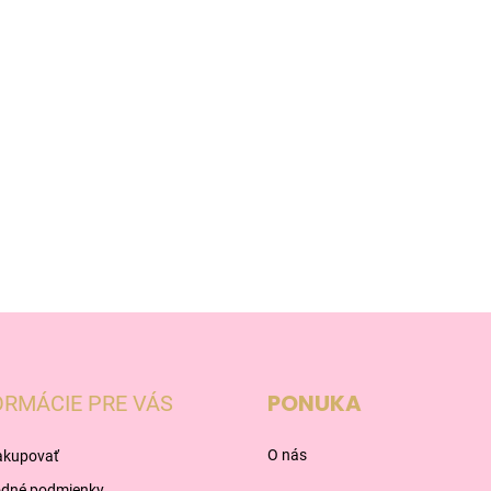
PONUKA
ORMÁCIE PRE VÁS
O nás
akupovať
dné podmienky