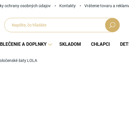
ky ochrany osobných údajov
Kontakty
Vrátenie tovaru a reklam
Hľadať
BLEČENIE A DOPLNKY
SKLADOM
CHLAPCI
DET
poločenské šaty LOLA
Neohodnotené
Podrobnosti hodnotenia
ZNAČKA
od
Jedno
ZVOĽ
cena: