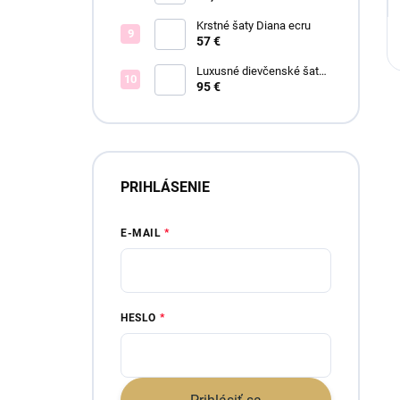
Krstné šaty Diana ecru
57 €
Luxusné dievčenské šaty
Blush Bloom
95 €
PRIHLÁSENIE
E-MAIL
HESLO