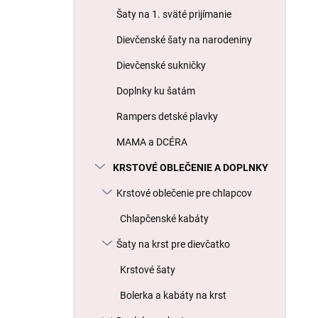
l
Šaty na 1. sväté prijímanie
Dievčenské šaty na narodeniny
Dievčenské sukničky
Doplnky ku šatám
Rampers detské plavky
MAMA a DCÉRA
KRSTOVÉ OBLEČENIE A DOPLNKY
Krstové oblečenie pre chlapcov
Chlapčenské kabáty
Šaty na krst pre dievčatko
Krstové šaty
Bolerka a kabáty na krst