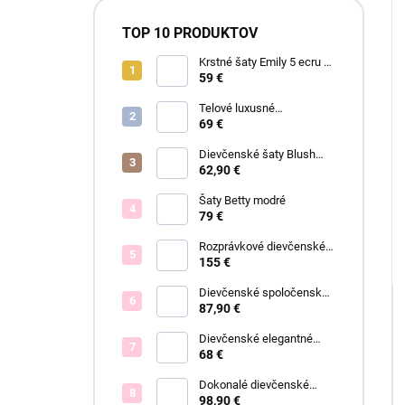
TOP 10 PRODUKTOV
Krstné šaty Emily 5 ecru s
čipkou
59 €
Telové luxusné
dievčenské šaty Eva
69 €
Dievčenské šaty Blush
Grace pink
62,90 €
Šaty Betty modré
79 €
Rozprávkové dievčenské
šaty Fiona
155 €
Dievčenské spoločenské
šaty Eleónora
87,90 €
Dievčenské elegantné
šaty Lisa
68 €
Dokonalé dievčenské
spoločenské šaty Bianca
98,90 €