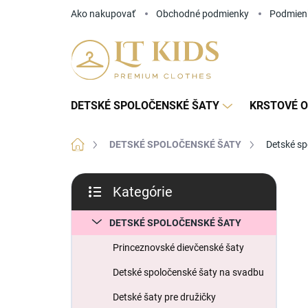
Prejsť
Ako nakupovať
Obchodné podmienky
Podmien
na
obsah
DETSKÉ SPOLOČENSKÉ ŠATY
KRSTOVÉ O
Domov
DETSKÉ SPOLOČENSKÉ ŠATY
Detské s
B
Kategórie
o
Preskočiť
č
kategórie
n
DETSKÉ SPOLOČENSKÉ ŠATY
ý
Princeznovské dievčenské šaty
p
a
Detské spoločenské šaty na svadbu
n
Detské šaty pre družičky
e