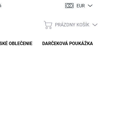
EUR
ácia
PRÁZDNY KOŠÍK
NÁKUPNÝ
KOŠÍK
SKÉ OBLEČENIE
DARČEKOVÁ POUKÁŽKA
:
HANDMADE STYL
89 €
tková
TE VARIANT