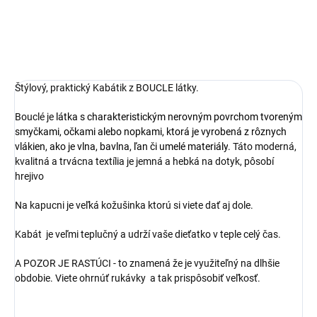
Štýlový, praktický Kabátik z BOUCLE látky.
Bouclé je
látka s charakteristickým nerovným povrchom tvoreným
smyčkami, očkami alebo nopkami, ktorá je vyrobená z rôznych
vlákien, ako je vlna, bavlna, ľan či umelé materiály
.
Táto moderná,
kvalitná a trvácna textília je jemná a hebká na dotyk, pôsobí
hrejivo
Na kapucni je veľká kožušinka ktorú si viete dať aj dole.
Kabát je veľmi teplučný a udrží vaše dieťatko v teple celý čas.
A POZOR JE RASTÚCI - to znamená že je využiteľný na dlhšie
obdobie. Viete ohrnúť rukávky a tak prispôsobiť veľkosť.