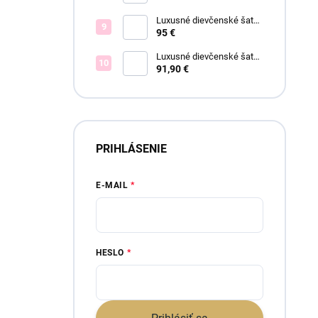
Luxusné dievčenské šaty
Blush Bloom
95 €
Luxusné dievčenské šaty
Elsa blue
91,90 €
PRIHLÁSENIE
E-MAIL
HESLO