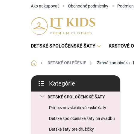
Prejsť
Ako nakupovať
Obchodné podmienky
Podmien
na
obsah
DETSKÉ SPOLOČENSKÉ ŠATY
KRSTOVÉ O
Domov
DETSKÉ OBLEČENIE
Zimná kombinéza - 
B
Kategórie
o
Preskočiť
č
kategórie
n
DETSKÉ SPOLOČENSKÉ ŠATY
ý
Princeznovské dievčenské šaty
p
a
Detské spoločenské šaty na svadbu
n
Detské šaty pre družičky
e