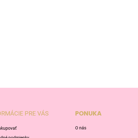
PONUKA
ORMÁCIE PRE VÁS
O nás
akupovať
dné podmienky