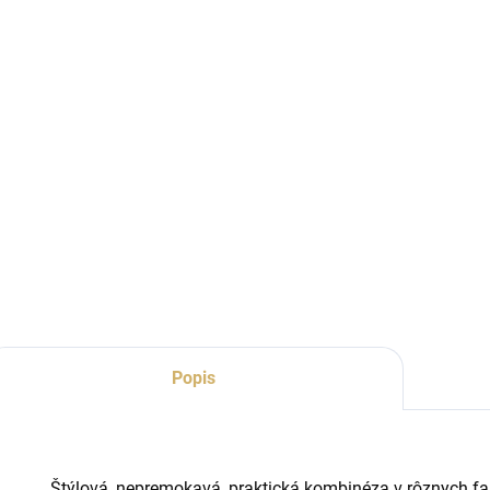
Popis
Štýlová, nepremokavá, praktická kombinéza v rôznych fa