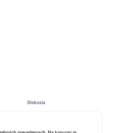
Diskusia
rebných prevedeniach. Na kapucni je