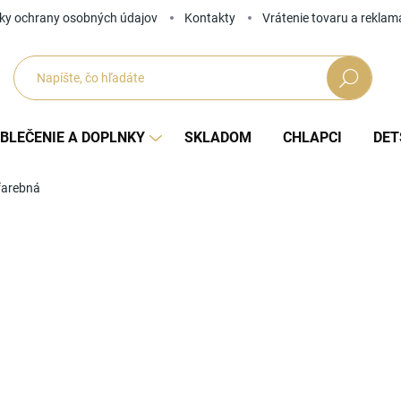
ky ochrany osobných údajov
Kontakty
Vrátenie tovaru a reklam
Hľadať
BLEČENIE A DOPLNKY
SKLADOM
CHLAPCI
DET
farebná
Neohodnotené
Podrobnosti hodnotenia
ZNAČKA
71
Jedno
ZVOĽ
cena: