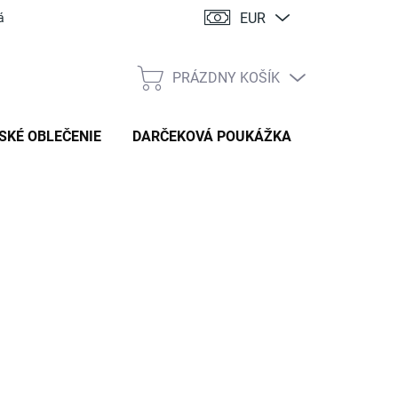
EUR
ácia
PRÁZDNY KOŠÍK
NÁKUPNÝ
KOŠÍK
SKÉ OBLEČENIE
DARČEKOVÁ POUKÁŽKA
:
LINDA CUBE
,90 €
tková
TE VARIANT