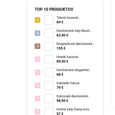
TOP 10 PRODUKTOV
Telové luxusné
dievčenské šaty Eva
69 €
Dievčenské šaty Blush
Grace pink
62,90 €
Rozprávkové dievčenské
šaty Fiona
155 €
Hnedé luxusné
dievčenské šaty Linda
89,90 €
Dievčenské elegantné
šaty Lisa
68 €
Gabrielle fuksia
79 €
Dokonalé dievčenské
spoločenské šaty Bianca
98,90 €
Krstné šaty Diana ecru
57 €