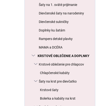
l
Šaty na 1. sväté prijímanie
Dievčenské šaty na narodeniny
Dievčenské sukničky
Doplnky ku šatám
Rampers detské plavky
MAMA a DCÉRA
KRSTOVÉ OBLEČENIE A DOPLNKY
Krstové oblečenie pre chlapcov
Chlapčenské kabáty
Šaty na krst pre dievčatko
Krstové šaty
Bolerka a kabáty na krst