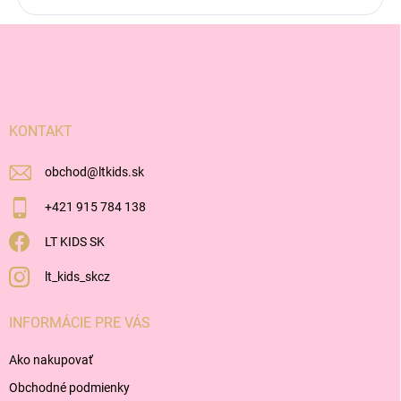
Z
á
p
ä
t
i
KONTAKT
e
obchod
@
ltkids.sk
+421 915 784 138
LT KIDS SK
lt_kids_skcz
INFORMÁCIE PRE VÁS
Ako nakupovať
Obchodné podmienky