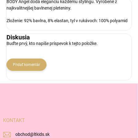
BODY Angel dodá eleganciu každému stylingu. Vyrobené z
najkvalitnejšej bavlnenej pleteniny.
Zloženie: 92% bavlna, 8% elastan, tyl v rukávoch: 100% polyamid
Diskusia
Buďte prvý, kto napíše príspevok k tejto položke.
Pridať komentár
Z
á
p
ä
t
i
KONTAKT
e
obchod
@
ltkids.sk