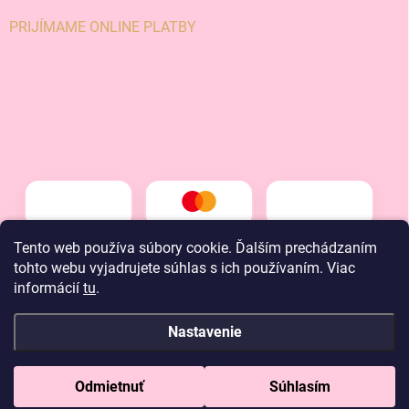
PRIJÍMAME ONLINE PLATBY
Tento web používa súbory cookie. Ďalším prechádzaním
tohto webu vyjadrujete súhlas s ich používaním. Viac
informácií
tu
.
Nastavenie
Copyright 2026
LT kids
. Všetky práva vyhradené.
Odmietnuť
Súhlasím
Vytvoril Shoptet