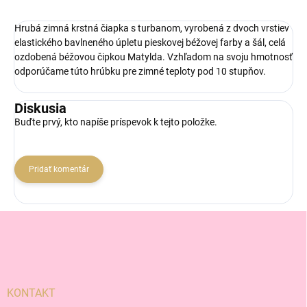
Hrubá zimná krstná čiapka s turbanom, vyrobená z dvoch vrstiev
elastického bavlneného úpletu pieskovej béžovej farby a šál, celá
ozdobená béžovou čipkou Matylda. Vzhľadom na svoju hmotnosť
odporúčame túto hrúbku pre zimné teploty pod 10 stupňov.
Diskusia
Buďte prvý, kto napíše príspevok k tejto položke.
Pridať komentár
Z
á
p
ä
t
i
KONTAKT