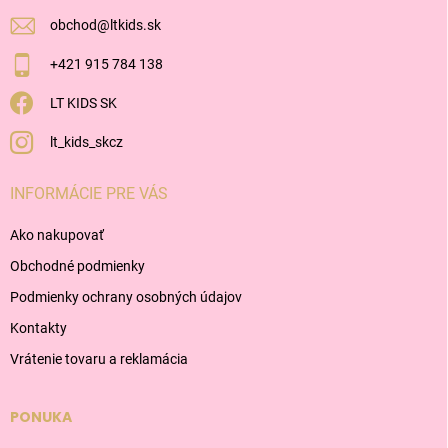
e
obchod
@
ltkids.sk
+421 915 784 138
LT KIDS SK
lt_kids_skcz
INFORMÁCIE PRE VÁS
Ako nakupovať
Obchodné podmienky
Podmienky ochrany osobných údajov
Kontakty
Vrátenie tovaru a reklamácia
PONUKA