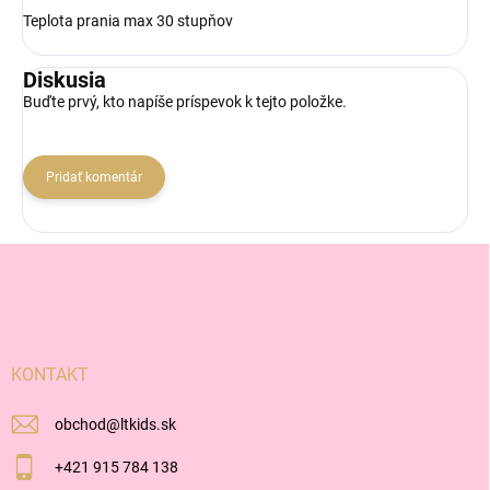
Teplota prania max 30 stupňov
Diskusia
Buďte prvý, kto napíše príspevok k tejto položke.
Pridať komentár
Z
á
p
ä
t
i
KONTAKT
e
obchod
@
ltkids.sk
+421 915 784 138