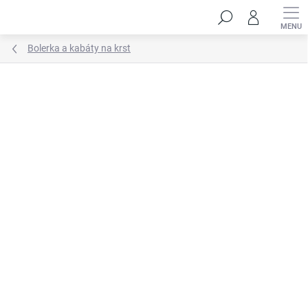
Prejsť
Hľadať
na
obsah
Bolerka a kabáty na krst
Neohodnotené
Podrobnosti hodnotenia
ZNAČKA:
HANDMADE STYL