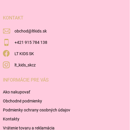
ä
t
i
KONTAKT
e
obchod
@
ltkids.sk
+421 915 784 138
LT KIDS SK
lt_kids_skcz
INFORMÁCIE PRE VÁS
Ako nakupovať
Obchodné podmienky
Podmienky ochrany osobných údajov
Kontakty
Vrátenie tovaru a reklamácia