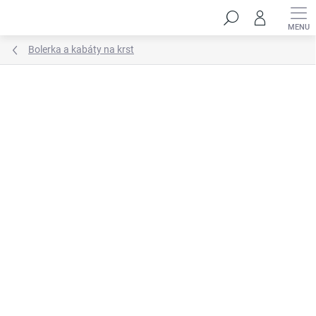
Prejsť
Hľadať
na
obsah
Bolerka a kabáty na krst
Neohodnotené
Podrobnosti hodnotenia
ZNAČKA:
HANDMADE STYL