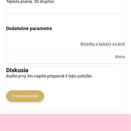
Teplota prania: 30 stupňov
Dodatočné parametre
Bolerka a kabáty na krst
Biela
Diskusia
Buďte prvý, kto napíše príspevok k tejto položke.
Pridať komentár
Z
á
p