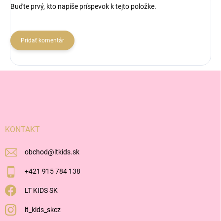
Buďte prvý, kto napíše príspevok k tejto položke.
Pridať komentár
Z
á
p
ä
t
i
KONTAKT
e
obchod
@
ltkids.sk
+421 915 784 138
LT KIDS SK
lt_kids_skcz