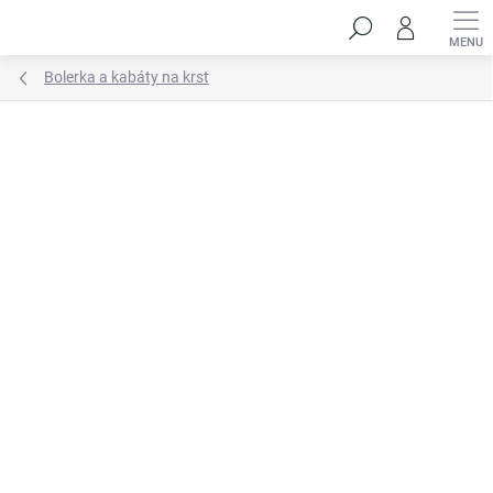
Prejsť
Hľadať
na
obsah
Bolerka a kabáty na krst
Neohodnotené
Podrobnosti hodnotenia
ZNAČKA:
HANDMADE STYL