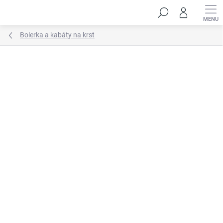
Prejsť
Hľadať
na
obsah
Bolerka a kabáty na krst
Neohodnotené
Podrobnosti hodnotenia
ZNAČKA:
HANDMADE STYL