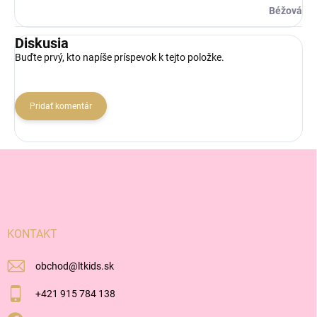
Béžová
Diskusia
Buďte prvý, kto napíše príspevok k tejto položke.
Pridať komentár
Z
á
p
ä
t
i
KONTAKT
e
obchod
@
ltkids.sk
+421 915 784 138