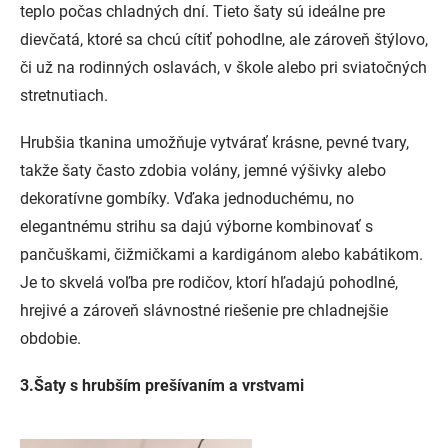
teplo počas chladných dní. Tieto šaty sú ideálne pre
dievčatá, ktoré sa chcú cítiť pohodlne, ale zároveň štýlovo,
či už na rodinných oslavách, v škole alebo pri sviatočných
stretnutiach.
Hrubšia tkanina umožňuje vytvárať krásne, pevné tvary,
takže šaty často zdobia volány, jemné výšivky alebo
dekoratívne gombíky. Vďaka jednoduchému, no
elegantnému strihu sa dajú výborne kombinovať s
pančuškami, čižmičkami a kardigánom alebo kabátikom.
Je to skvelá voľba pre rodičov, ktorí hľadajú pohodlné,
hrejivé a zároveň slávnostné riešenie pre chladnejšie
obdobie.
3.Šaty s hrubším prešívaním a vrstvami