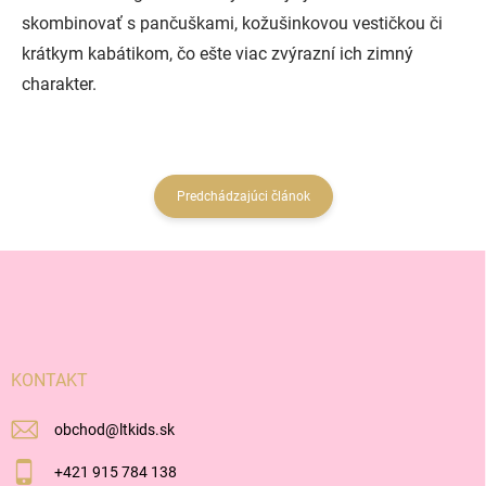
skombinovať s pančuškami, kožušinkovou vestičkou či
krátkym kabátikom, čo ešte viac zvýrazní ich zimný
charakter.
Predchádzajúci článok
Z
á
p
ä
t
i
KONTAKT
e
obchod
@
ltkids.sk
+421 915 784 138