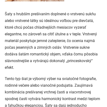
Šaty s hrubším prešívaním doplnené o vrstvenú sukňu
alebo vrstvené látky sú ideálnou voľbou pre dievčatá,
ktoré chcú počas chladnejších mesiacov vyzerať
elegantne, no zároveň sa cítiť útulne a v teple. Vrstvený
materiál poskytuje jemné zateplenie, čo ocenia najmä
počas jesenných a zimných osláv. Vrstvenie sukne
dodáva šatám romantický objem, vďaka čomu pôsobia
slávnostnejšie a vytvárajú dokonalý „princeskovský“
efekt.
Tento typ šiat je výborný výber na sviatočné fotografie,
rodinné večere alebo vianočné podujatia. Zaujímavá
kombinácia prešívanej vrchnej časti a viacvrstvovej
spodnej časti vytvára harmonický kontrast medzi teplom
a ľahučkou eleganciou. Šaty sa dajú jednoducho