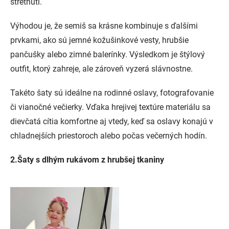
stretnutí.
Výhodou je, že semiš sa krásne kombinuje s ďalšími
prvkami, ako sú jemné kožušinkové vesty, hrubšie
pančušky alebo zimné balerínky. Výsledkom je štýlový
outfit, ktorý zahreje, ale zároveň vyzerá slávnostne.
Takéto šaty sú ideálne na rodinné oslavy, fotografovanie
či vianočné večierky. Vďaka hrejivej textúre materiálu sa
dievčatá cítia komfortne aj vtedy, keď sa oslavy konajú v
chladnejších priestoroch alebo počas večerných hodín.
2.Šaty s dlhým rukávom z hrubšej tkaniny