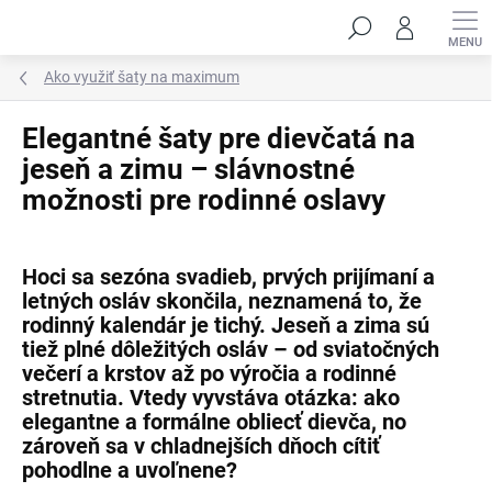
Prejsť
Hľadať
na
obsah
Ako využiť šaty na maximum
Elegantné šaty pre dievčatá na
jeseň a zimu – slávnostné
možnosti pre rodinné oslavy
Hoci sa sezóna svadieb, prvých prijímaní a
letných osláv skončila, neznamená to, že
rodinný kalendár je tichý. Jeseň a zima sú
tiež plné dôležitých osláv – od sviatočných
večerí a krstov až po výročia a rodinné
stretnutia. Vtedy vyvstáva otázka: ako
elegantne a formálne obliecť dievča, no
zároveň sa v chladnejších dňoch cítiť
pohodlne a uvoľnene?