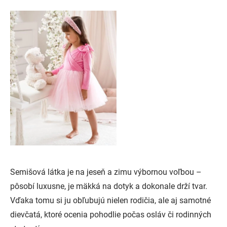
Semišová látka je na jeseň a zimu výbornou voľbou –
pôsobí luxusne, je mäkká na dotyk a dokonale drží tvar.
Vďaka tomu si ju obľubujú nielen rodičia, ale aj samotné
dievčatá, ktoré ocenia pohodlie počas osláv či rodinných