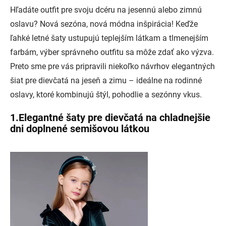
Hľadáte outfit pre svoju dcéru na jesennú alebo zimnú
oslavu? Nová sezóna, nová módna inšpirácia! Keďže
ľahké letné šaty ustupujú teplejším látkam a tlmenejším
farbám, výber správneho outfitu sa môže zdať ako výzva.
Preto sme pre vás pripravili niekoľko návrhov
elegantných
šiat pre dievčatá na jeseň a zimu
– ideálne na rodinné
oslavy, ktoré kombinujú štýl, pohodlie a sezónny vkus.
1.Elegantné šaty pre dievčatá na chladnejšie
dni doplnené semišovou látkou