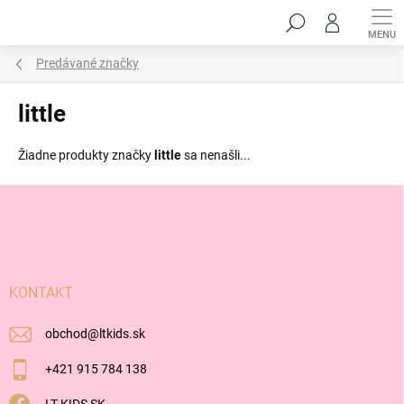
Prejsť
Hľadať
na
obsah
Predávané značky
little
Žiadne produkty značky
little
sa nenašli...
Z
á
p
ä
t
i
KONTAKT
e
obchod
@
ltkids.sk
+421 915 784 138