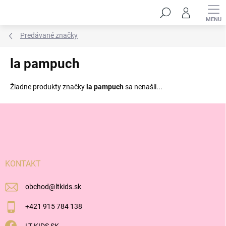
Prejsť
Hľadať
na
obsah
Predávané značky
la pampuch
Žiadne produkty značky
la pampuch
sa nenašli...
Z
á
p
ä
t
i
KONTAKT
e
obchod
@
ltkids.sk
+421 915 784 138